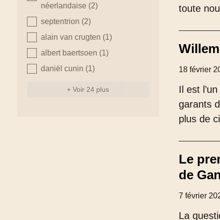
néerlandaise
(2)
toute nou
septentrion
(2)
alain van crugten
(1)
Willem
albert baertsoen
(1)
daniël cunin
(1)
18 février 
Il est l’
+ Voir 24 plus
garants d
plus de c
Le pre
de Ga
7 février 20
La quest