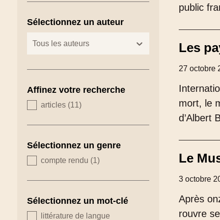
public fr
Sélectionnez un auteur
zoeken - auteurs
sélectionnez le contenu
Les pa
27 octobre 
Internati
Affinez votre recherche
mort, le
zoeken - type
articles
(11)
d’Albert 
Sélectionnez un genre
Le Mus
zoeken - genre
compte rendu
(1)
3 octobre 2
Après onz
Sélectionnez un mot-clé
rouvre se
zoeken - tags
littérature de langue