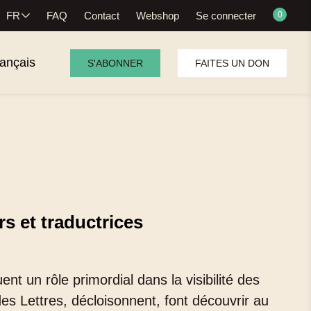
FR
FAQ
Contact
Webshop
Se connecter
0
rançais
S'ABONNER
FAITES UN DON
s et traductrices
t un rôle primordial dans la visibilité des
des Lettres, décloisonnent, font découvrir au