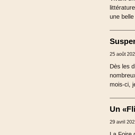
littératu
une belle
Suspen
25 août 20
Dès les d
nombreux 
mois-ci, 
Un «Fli
29 avril 20
La Foire 