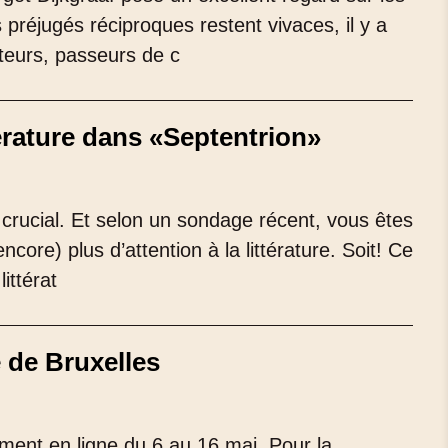
 préjugés réciproques restent vivaces, il y a
teurs, passeurs de c
érature dans «Septentrion»
e crucial. Et selon un sondage récent, vous êtes
re) plus d’attention à la littérature. Soit! Ce
ittérat
e de Bruxelles
ement en ligne du 6 au 16 mai. Pour la