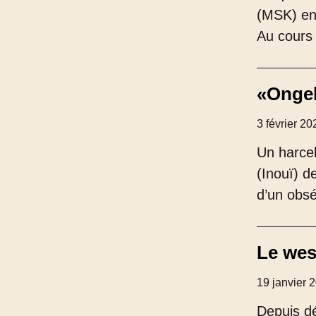
(MSK) ent
Au cours d
«Ongeh
3 février 20
Un harcel
(Inouï) d
d’un obsé
Le wes
19 janvier 
Depuis d