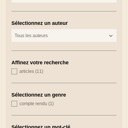
Sélectionnez un auteur
zoeken - auteurs
sélectionnez le contenu
Affinez votre recherche
zoeken - type
articles
(11)
Sélectionnez un genre
zoeken - genre
compte rendu
(1)
Sélectionnez un mot-clé